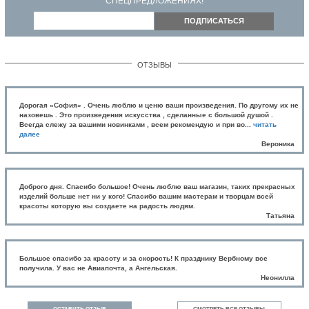
СПЕЦПРЕДЛОЖЕНИЯХ!
ПОДПИСАТЬСЯ
ОТЗЫВЫ
Дорогая «София» . Очень люблю и ценю ваши произведения. По другому их не
назовешь . Это произведения искусства , сделанные с большой душой .
Всегда слежу за вашими новинками , всем рекомендую и при во...
читать
далее
Вероника
Доброго дня. Спасибо большое! Очень люблю ваш магазин, таких прекрасных
изделий больше нет ни у кого! Спасибо вашим мастерам и творцам всей
красоты которую вы создаете на радость людям.
Татьяна
Большое спасибо за красоту и за скорость! К празднику Вербному все
получила. У вас не Авиапочта, а Ангельская.
Неонилла