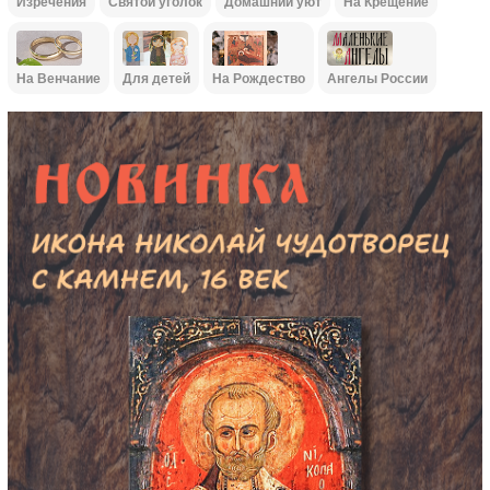
Изречения
Святой уголок
Домашний уют
На Крещение
На Венчание
Для детей
На Рождество
Ангелы России