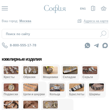
Вход
ENG
Ваш город:
Москва
Адреса на карте
8-800-555-17-78
ювелирные изделия
Кресты
Образки
Мощевики
Складни
Серьги
Подвески
Цепи и шнурки
Кольца
Браслеты
Шармы