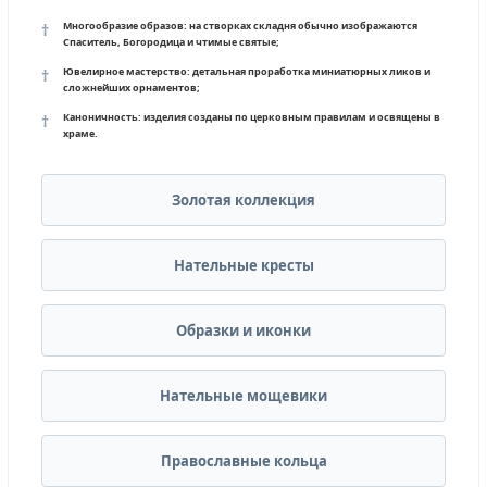
Многообразие образов:
на створках складня обычно изображаются
Спаситель, Богородица и чтимые святые;
Ювелирное мастерство:
детальная проработка миниатюрных ликов и
сложнейших орнаментов;
Каноничность:
изделия созданы по церковным правилам и освящены в
храме.
Золотая коллекция
Нательные кресты
Образки и иконки
Нательные мощевики
Православные кольца