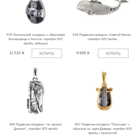
578 Пасхальный складень с образками
828 Подвеска-складень «Святой Иона»,
Богородицы и Ангела, серебро 925
серебро 925 пробы
пробы, кабошон
11 510
9 600
КУПИТЬ
КУПИТЬ
869 Подвеска-складень "св. пророк
867 Подвеска-складень "Псалтырь" с
Даниил", серебро 925 пробы
образом св. царя Давида, серебро 925
пробы с позолотой