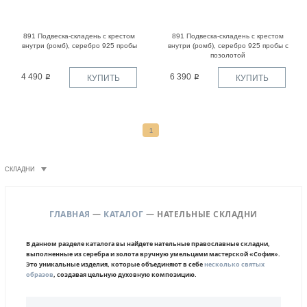
891 Подвеска-складень с крестом
891 Подвеска-складень с крестом
внутри (ромб), серебро 925 пробы
внутри (ромб), серебро 925 пробы с
позолотой
4 490
6 390
КУПИТЬ
КУПИТЬ
1
СКЛАДНИ
ГЛАВНАЯ
—
КАТАЛОГ
— НАТЕЛЬНЫЕ СКЛАДНИ
В данном разделе каталога вы найдете нательные православные складни,
выполненные из серебра и золота вручную умельцами мастерской «София».
Это уникальные изделия, которые объединяют в себе
несколько святых
образов
, создавая цельную духовную композицию.