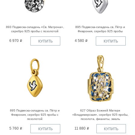
893 Подвеска-складень «Св. Матрона»,
895 Подвеска-складень св. Пётр и
серебро 925 пробы с позолотой
Феврония, серебро 925 пробы
6 970
4 580
КУПИТЬ
КУПИТЬ
895 Подвеска-складень св. Пётр и
627 Образ Божией Матери
Феврония, серебро 925 пробы с
«Владимирская», серебро 925 пробы,
позолотой
позолота, фианиты, эмаль
5 760
11 880
КУПИТЬ
КУПИТЬ