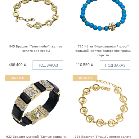
945 Браслет "Гимн любви", желтое
795 Чётки "Иерусалимский крест"
золото 585 пробы
большой, желтое золото 585 пробы,
бирюза
488 400
110 550
ПОД ЗАКАЗ
ПОД ЗАКАЗ
ЗОЛОТО
ЗОЛОТО
932 Браслет мужской "Святые воины" с
754 Браслет "Птицы", желтое золото