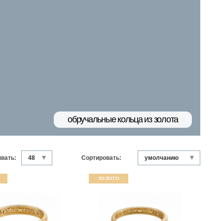
обручальные кольца из золота
вать:
Сортировать:
ЗОЛОТО