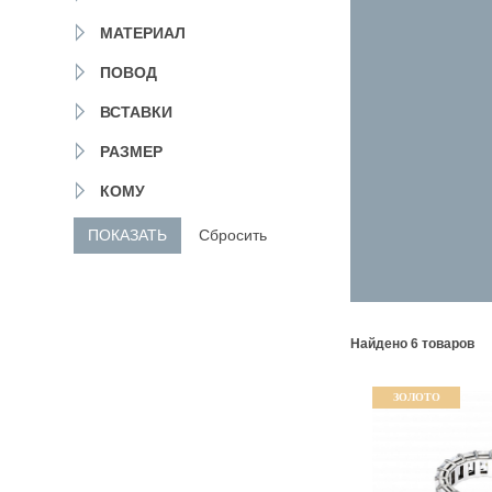
ОДИНЦОВО
НОГИНСК
МАТЕРИАЛ
КРАСНОГОРСК
ЛОБНЯ
ПОВОД
ЛЫТКАРИНО
ВСТАВКИ
ЛЮБЕРЦЫ
МЫТИЩИ
РАЗМЕР
ПОДОЛЬСК
ОРЕХОВО-ЗУЕВО
КОМУ
РЕУТОВ
ХИМКИ
ЧЕХОВ
Найдено 6 товаров
ЗОЛОТО