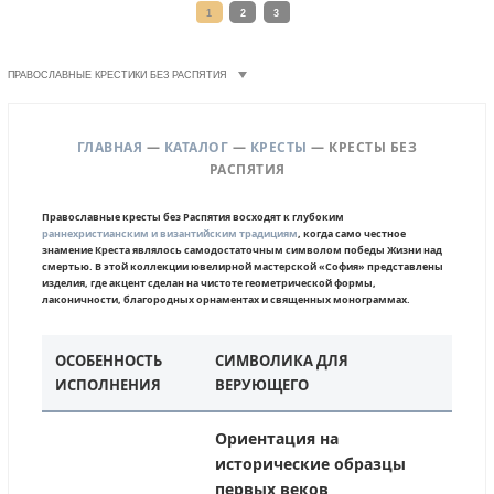
1
2
3
ПРАВОСЛАВНЫЕ КРЕСТИКИ БЕЗ РАСПЯТИЯ
ГЛАВНАЯ
—
КАТАЛОГ
—
КРЕСТЫ
— КРЕСТЫ БЕЗ
РАСПЯТИЯ
Православные кресты без Распятия восходят к глубоким
раннехристианским и византийским традициям
, когда само честное
знамение Креста являлось самодостаточным символом победы Жизни над
смертью. В этой коллекции ювелирной мастерской «София» представлены
изделия, где акцент сделан на чистоте геометрической формы,
лаконичности, благородных орнаментах и священных монограммах.
ОСОБЕННОСТЬ
СИМВОЛИКА ДЛЯ
ИСПОЛНЕНИЯ
ВЕРУЮЩЕГО
Ориентация на
исторические образцы
первых веков