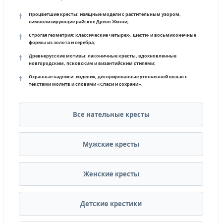
Процветшие кресты:
изящные модели с растительным узором,
символизирующие райское Древо Жизни;
Строгая геометрия:
классические четырех-, шести- и восьмиконечные
формы из золота и серебра;
Древнерусские мотивы:
лаконичные кресты, вдохновленные
новгородским, псковским и византийским стилями;
Охранные надписи:
изделия, декорированные утонченной вязью с
текстами молитв и словами «Спаси и сохрани».
Все нательные кресты
Мужские кресты
Женские кресты
Детские крестики