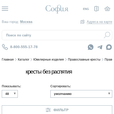
Вход
ENG
Ваш город:
Москва
Адреса на карте
8-800-555-17-78
Главная
Каталог
Ювелирные изделия
Православные кресты
Право
кресты без распятия
ЗОЛОТОЙ КРЕСТ БЕЗ РАСПЯТИЯ
Показывать:
Сортировать:
ПОЗОЛОЧЕННЫЙ КРЕСТ БЕЗ РАСПЯТИЯ
СЕРЕБРЯНЫЙ КРЕСТ БЕЗ РАСПЯТИЯ
ФИЛЬТР