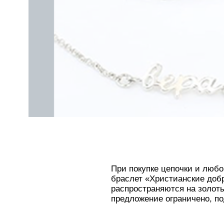
ОДИНЦОВО
НОГИНСК
КРАСНОГОРСК
ЛОБНЯ
ЛЫТКАРИНО
ЛЮБЕРЦЫ
МЫТИЩИ
ПОДОЛЬСК
ОРЕХОВО-ЗУЕВО
РЕУТОВ
ХИМКИ
ЧЕХОВ
При покупке цепочки и любо
браслет «Христианские добр
распространяются на золоты
предложение ограничено, по