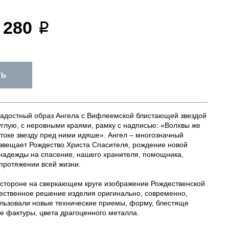
 280
ТЬ
радостный образ Ангела с Вифлеемской блистающей звездой
углую, с неровными краями, рамку с надписью: «Волхвы же
токе звезду пред ними идяше». Ангел – многозначный
звещает Рождество Христа Спасителя, рождение новой
надежды на спасение, нашего хранителя, помощника,
 протяжении всей жизни.
 стороне на сверкающем круге изображение Рождественской
ественное решение изделия оригинально, современно,
льзовали новые технические приемы, форму, блестяще
е фактуры, цвета драгоценного металла.