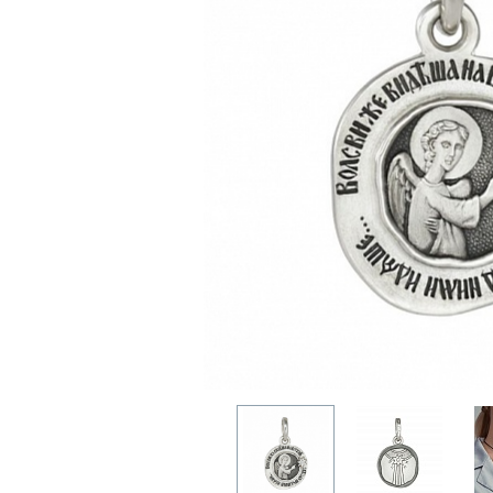
ОДИНЦОВО
НОГИНСК
КРАСНОГОРСК
ЛОБНЯ
ЛЫТКАРИНО
ЛЮБЕРЦЫ
МЫТИЩИ
ПОДОЛЬСК
ОРЕХОВО-ЗУЕВО
РЕУТОВ
ХИМКИ
ЧЕХОВ