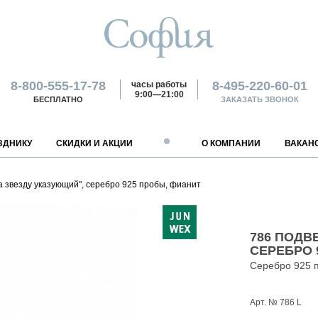
8-800-555-17-78
8-495-220-60-01
часы работы
9:00—21:00
БЕСПЛАТНО
ЗАКАЗАТЬ ЗВОНОК
ЗДНИКУ
СКИДКИ И АКЦИИ
О КОМПАНИИ
ВАКАН
ПАРТНЕРАМ
ГОРОДА РОССИИ
ОПЛАТА
ВАКАНСИИ
ОБМЕН И ВОЗВРАТ
КОНТАКТЫ
а звезду указующий", серебро 925 пробы, фианит
ОПТОВЫМ ПОКУПАТЕЛЯМ
АРХАНГЕЛЬСК
НАЛИЧНЫМИ
РАБОТА В МАГАЗИНЕ
КРАСНОДАР
УСЛОВИЯ ВОЗВРАТА
ИНТЕРНЕТ-МАГАЗИН
ОРЕНБУРГ
ФРАНЧАЙЗИНГ
АСТРАХАНЬ
БАНКОВСКОЙ КАРТОЙ
РАБОТА НА ПРОИЗВОДСТВЕ
КРАСНОЯРСК
ОТДЕЛ МАРКЕТИНГА
РОСТОВ-НА-ДОНУ
ПОСТАВЩИКАМ
БАРНАУЛ
БАНКОВСКИМ ПЕРЕВОДОМ
РАБОТА В ОФИСЕ
НИЖНИЙ НОВГОРОД
РОЗНИЧНЫЙ ОТДЕЛ
САНКТ-ПЕТЕРБУРГ
786 ПОДВ
ДОНЕЦК
ДРУГИЕ СПОСОБЫ
НОВОКУЗНЕЦК
ОПТОВЫЙ ОТДЕЛ
ТОМСК
СЕРЕБРО 
ЕКАТЕРИНБУРГ
НОВОСИБИРСК
ОТДЕЛ ФРАНЧАЙЗИНГА
ПОКАЗАТЬ ВСЕ
Серебро 925 
ОФИЦИАЛЬНЫЕ ПРЕДСТ
ИЯМИ
Арт. № 786 L