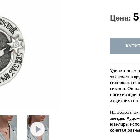
5
Цена:
КУПИ
Удивительно 
заключен в кр
видеша на вос
символ. Он во
цивилизации, 
защитника на
На оборотной
звезды. Худож
ювелиры испо
сочетая разны