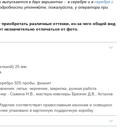
 выпускается в двух вариантах - в серебре и в
серебре с
Подробности уточняйте, пожалуйста, у оператора при
 приобретать различные оттенки, из-за чего общий вид
т незначительно отличаться от фото.
L
телькой) 25 мм.
м.
.
еребро 925 пробы, фианит
овления: литье, чернение, закрепка, ручная работа
нер - Сажина Н.В., мастера-ювелиры Брезгин Д.В., Астахов
Изделие соответствует православным канонам и освящено.
елие упаковано в картонную подарочную коробку