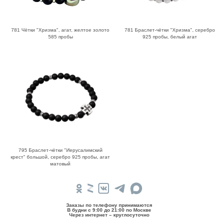
781 Чётки "Хризма", агат, желтое золото
781 Браслет-чётки "Хризма", серебро
585 пробы
925 пробы, белый агат
795 Браслет-чётки "Иерусалимский
крест" большой, серебро 925 пробы, агат
матовый
Заказы по телефону принимаются
В будни c 9:00 до 21:00 по Москве
Через интернет – круглосуточно