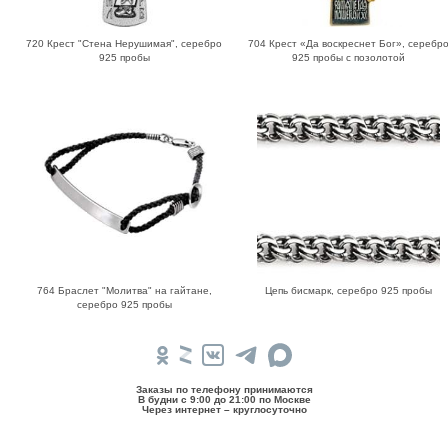
720 Крест "Стена Нерушимая", серебро
704 Крест «Да воскреснет Бог», серебр
925 пробы
925 пробы с позолотой
764 Браслет "Молитва" на гайтане,
Цепь бисмарк, серебро 925 пробы
серебро 925 пробы
Заказы по телефону принимаются
В будни c 9:00 до 21:00 по Москве
Через интернет – круглосуточно