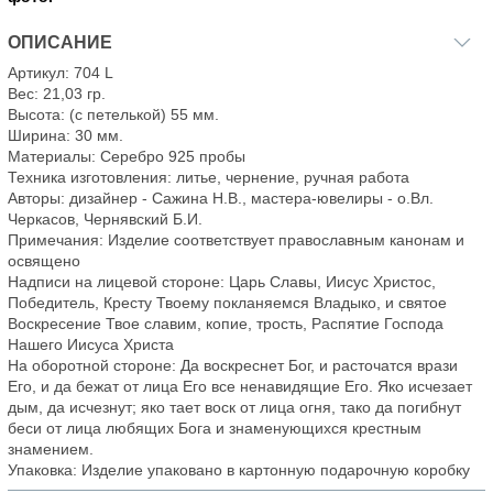
ОПИСАНИЕ
Артикул: 704 L
Вес: 21,03 гр.
Высота: (с петелькой) 55 мм.
Ширина: 30 мм.
Материалы: Серебро 925 пробы
Техника изготовления: литье, чернение, ручная работа
Авторы: дизайнер - Сажина Н.В., мастера-ювелиры - о.Вл.
Черкасов, Чернявский Б.И.
Примечания: Изделие соответствует православным канонам и
освящено
Надписи на лицевой стороне: Царь Славы, Иисус Христос,
Победитель, Кресту Твоему покланяемся Владыко, и святое
Воскресение Твое славим, копие, трость, Распятие Господа
Нашего Иисуса Христа
На оборотной стороне: Да воскреснет Бог, и расточатся врази
Его, и да бежат от лица Его все ненавидящие Его. Яко исчезает
дым, да исчезнут; яко тает воск от лица огня, тако да погибнут
беси от лица любящих Бога и знаменующихся крестным
знамением.
Упаковка: Изделие упаковано в картонную подарочную коробку