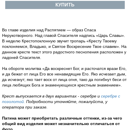
КУПИТЬ
Во главе изделия над Распятием — образ Спаса
Нерукотворного. Над главой Спасителя надпись «Царь Славы».
В неделю Крестопоклонную звучит тропарь «Кресту Твоему
поклоняемся, Владыко, и Святое Воскресение Твое славим». На
данном кресте текст этого радостного песнопения расположен у
ладоней Спасителя.
На обороте молитва «Да воскреснет Бог, и расточатся врази Его,
и да бежат от лица Его все ненавидящие Его. Яко исчезает дым,
да исчезнут; яко тает воск от лица огня, тако да погибнут беси от
лица любящих Бога и знаменующихся крестным знамением».
Крест выпускается в двух вариантах -
серебре
и
серебре с
позолотой.
Подробности уточняйте, пожалуйста, у
оператора при заказе.
Патина может приобретать различные оттенки, из-за чего
общий вид изделия может незначительно отличаться от
фото.