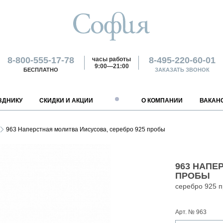
8-800-555-17-78
8-495-220-60-01
часы работы
9:00—21:00
БЕСПЛАТНО
ЗАКАЗАТЬ ЗВОНОК
ЗДНИКУ
СКИДКИ И АКЦИИ
О КОМПАНИИ
ВАКАН
ПАРТНЕРАМ
ГОРОДА РОССИИ
ОПЛАТА
ВАКАНСИИ
ОБМЕН И ВОЗВРАТ
КОНТАКТЫ
963 Наперстная молитва Иисусова, серебро 925 пробы
ОПТОВЫМ ПОКУПАТЕЛЯМ
АРХАНГЕЛЬСК
НАЛИЧНЫМИ
РАБОТА В МАГАЗИНЕ
КРАСНОДАР
УСЛОВИЯ ВОЗВРАТА
ИНТЕРНЕТ-МАГАЗИН
ОРЕНБУРГ
ФРАНЧАЙЗИНГ
АСТРАХАНЬ
БАНКОВСКОЙ КАРТОЙ
РАБОТА НА ПРОИЗВОДСТВЕ
КРАСНОЯРСК
ОТДЕЛ МАРКЕТИНГА
РОСТОВ-НА-ДОНУ
ПОСТАВЩИКАМ
БАРНАУЛ
БАНКОВСКИМ ПЕРЕВОДОМ
РАБОТА В ОФИСЕ
НИЖНИЙ НОВГОРОД
РОЗНИЧНЫЙ ОТДЕЛ
САНКТ-ПЕТЕРБУРГ
963 НАПЕ
ДОНЕЦК
ДРУГИЕ СПОСОБЫ
НОВОКУЗНЕЦК
ОПТОВЫЙ ОТДЕЛ
ТОМСК
ПРОБЫ
ЕКАТЕРИНБУРГ
НОВОСИБИРСК
ОТДЕЛ ФРАНЧАЙЗИНГА
ПОКАЗАТЬ ВСЕ
серебро 925 
ОФИЦИАЛЬНЫЕ ПРЕДСТ
ИЯМИ
Арт. № 963