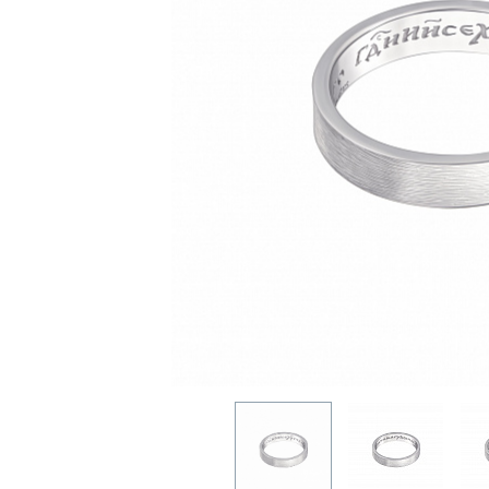
ОДИНЦОВО
НОГИНСК
КРАСНОГОРСК
ЛОБНЯ
ЛЫТКАРИНО
ЛЮБЕРЦЫ
МЫТИЩИ
ПОДОЛЬСК
ОРЕХОВО-ЗУЕВО
РЕУТОВ
ХИМКИ
ЧЕХОВ