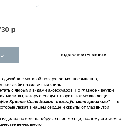
730 р
ТЬ
ПОДАРОЧНАЯ УПАКОВКА
го дизайна с матовой поверхностью, несомненно,
м, кто любит лаконичный стиль.
етать с любыми видами аксессуаров. Но главное - внутри
ой молитвы, которую следует творить как можно чаще.
сусе Христе Сыне Божий, помилуй меня грешного"
, - те
которые лежат в нашем сердце и скрыты от глаз внутри
 изделие похоже на обручальное кольцо, поэтому его можно
качестве венчального.