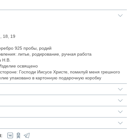
, 18, 19
еребро 925 пробы, родий
овления: литье, родирование, ручная работа
 Н.В.
Изделие освящено
стороне: Господи Иисусе Христе, помилуй меня грешного
елие упаковано в картонную подарочную коробку
: