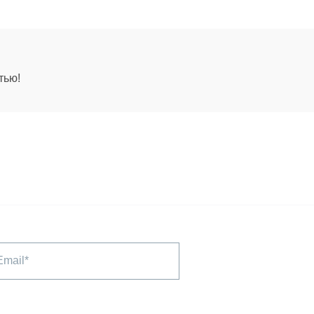
тью!
Email*