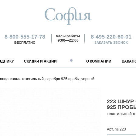
8-800-555-17-78
8-495-220-60-01
часы работы
9:00—21:00
БЕСПЛАТНО
ЗАКАЗАТЬ ЗВОНОК
ЗДНИКУ
СКИДКИ И АКЦИИ
О КОМПАНИИ
ВАКАН
ПАРТНЕРАМ
ГОРОДА РОССИИ
ОПЛАТА
ВАКАНСИИ
ОБМЕН И ВОЗВРАТ
КОНТАКТЫ
концевиками текстильный, серебро 925 пробы, черный
ОПТОВЫМ ПОКУПАТЕЛЯМ
АРХАНГЕЛЬСК
НАЛИЧНЫМИ
РАБОТА В МАГАЗИНЕ
КРАСНОДАР
УСЛОВИЯ ВОЗВРАТА
ИНТЕРНЕТ-МАГАЗИН
ОРЕНБУРГ
ФРАНЧАЙЗИНГ
АСТРАХАНЬ
БАНКОВСКОЙ КАРТОЙ
РАБОТА НА ПРОИЗВОДСТВЕ
КРАСНОЯРСК
ОТДЕЛ МАРКЕТИНГА
РОСТОВ-НА-ДОНУ
ПОСТАВЩИКАМ
БАРНАУЛ
БАНКОВСКИМ ПЕРЕВОДОМ
РАБОТА В ОФИСЕ
НИЖНИЙ НОВГОРОД
РОЗНИЧНЫЙ ОТДЕЛ
САНКТ-ПЕТЕРБУРГ
223 ШНУР
ДОНЕЦК
ДРУГИЕ СПОСОБЫ
НОВОКУЗНЕЦК
ОПТОВЫЙ ОТДЕЛ
ТОМСК
925 ПРОБ
ЕКАТЕРИНБУРГ
НОВОСИБИРСК
ОТДЕЛ ФРАНЧАЙЗИНГА
ПОКАЗАТЬ ВСЕ
текстильный ш
ОФИЦИАЛЬНЫЕ ПРЕДСТ
ИЯМИ
Арт. № 223