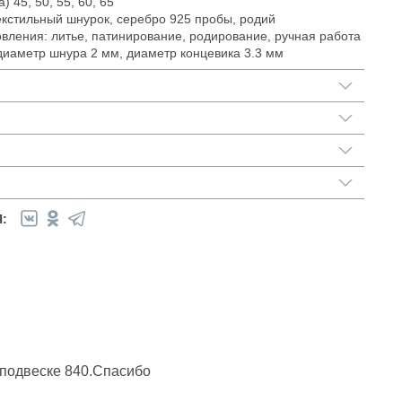
) 45, 50, 55, 60, 65
кстильный шнурок, серебро 925 пробы, родий
овления: литье, патинирование, родирование, ручная работа
диаметр шнура 2 мм, диаметр концевика 3.3 мм
:
к подвеске 840.Спасибо