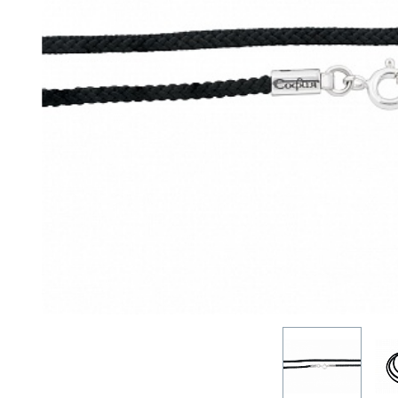
ОДИНЦОВО
НОГИНСК
КРАСНОГОРСК
ЛОБНЯ
ЛЫТКАРИНО
ЛЮБЕРЦЫ
МЫТИЩИ
ПОДОЛЬСК
ОРЕХОВО-ЗУЕВО
РЕУТОВ
ХИМКИ
ЧЕХОВ