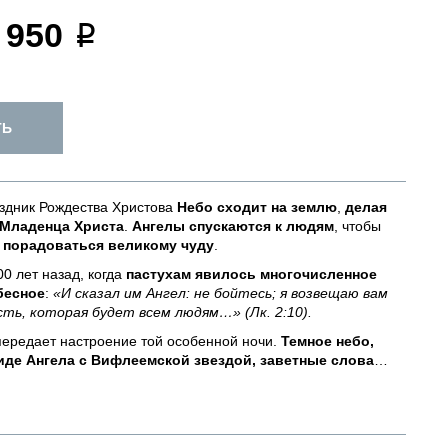
 950
ТЬ
аздник Рождества Христова
Небо сходит на землю
,
делая
 Младенца Христа
.
Ангелы спускаются к людям
, чтобы
и
порадоваться великому чуду
.
00 лет назад, когда
пастухам явилось
многочисленное
бесное
:
«И сказал им Ангел: не бойтесь; я возвещаю вам
сть, которая будет всем людям…» (Лк. 2:10).
передает настроение той особенной ночи.
Темное
небо,
иде Ангела
c Вифлеемской звездой, заветные слова
…