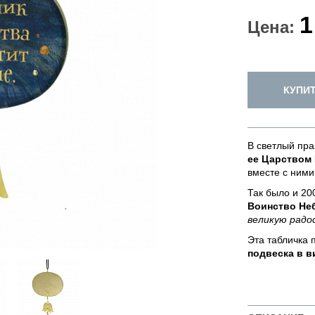
1
Цена:
КУПИ
В светлый пр
ее Царством
вместе с ним
Так было и 20
Воинство Не
великую радо
Эта табличка 
подвеска в в