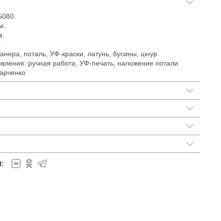
5080
м.
м.
.
нера, поталь, УФ-краски, латунь, бусины, шнур
овления: ручная работа, УФ-печать, наложение потали
тарченко
: