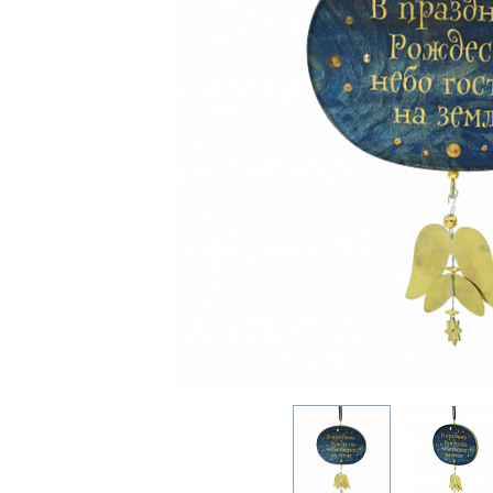
ОДИНЦОВО
НОГИНСК
КРАСНОГОРСК
ЛОБНЯ
ЛЫТКАРИНО
ЛЮБЕРЦЫ
МЫТИЩИ
ПОДОЛЬСК
ОРЕХОВО-ЗУЕВО
РЕУТОВ
ХИМКИ
ЧЕХОВ