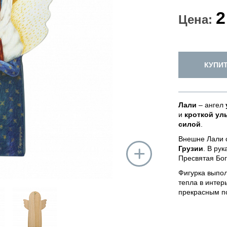
2
Цена:
КУПИ
Лали
– ангел
и
кроткой ул
силой
.
Внешне Лали 
Грузии
. В ру
Пресвятая Бог
Фигурка выпол
тепла в интер
прекрасным по