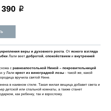
 390
ТЬ
укрепления веры и духовного роста
. От
ясного взгляда
ыбки
Лали веет
добротой
,
спокойствием
и
внутренней
схожа с
равноапостольной Ниной – покровительницей
ках у Лали
крест из виноградной лозы
- такой же, какой
ородица вручила святой Нине.
нена в наивном стиле. Такая милая вещица добавит света и
ьер детской или спальной комнаты, а также станет
дарком, как ребенку, так и взрослому.