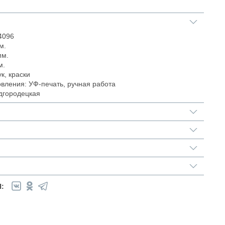
4096
м.
мм.
м.
к, краски
овления: УФ-печать, ручная работа
дгородецкая
: