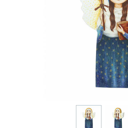
ОДИНЦОВО
НОГИНСК
КРАСНОГОРСК
ЛОБНЯ
ЛЫТКАРИНО
ЛЮБЕРЦЫ
МЫТИЩИ
ПОДОЛЬСК
ОРЕХОВО-ЗУЕВО
РЕУТОВ
ХИМКИ
ЧЕХОВ