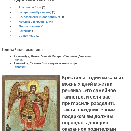
Церковные Таинства
Венчание и брак
(2)
Евхаристия (Причастие)
(1)
Елеосвящение (Соборование)
(1)
Крещение и крестины
(6)
Миропомазание
(1)
Покаяние
(1)
Священство
(1)
Ближайшие именины
1 сентября,
Иконы Божией Матери «Умиление Донская»
(
икона
)
2 октября,
Святого благоверного князя Игоря
(
образок
)
Крестины - один из самых
важных дней в жизни
ребенка. Это семейное
таинство, и если вас
пригласили разделить
такой праздник, своим
подарком вы должны
оправдать доверие,
оказанное родителями