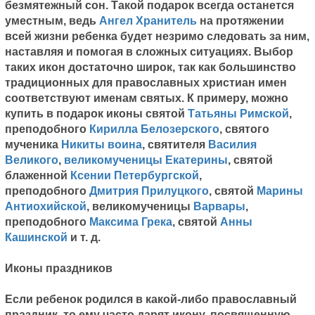
безмятежный сон. Такой подарок всегда останется
уместным, ведь
Ангел Хранитель
на протяжении
всей жизни ребенка будет незримо следовать за ним,
наставляя и помогая в сложных ситуациях. Выбор
таких икон достаточно широк, так как большинство
традиционных для православных христиан имен
соответствуют именам святых. К примеру, можно
купить в подарок иконы святой
Татьяны Римской
,
преподобного
Кирилла Белозерского
, святого
мученика
Никиты воина
, святителя
Василия
Великого
,
великомученицы Екатерины
, святой
блаженной
Ксении Петербургской
,
преподобного
Дмитрия Прилуцкого
, святой
Марины
Антиохийской
, великомученицы
Варвары
,
преподобного
Максима Грека
, святой
Анны
Кашинской
и т. д.
Иконы праздников
Если ребенок родился в какой-либо православный
праздник, то ему часто дарят икону, посвященную