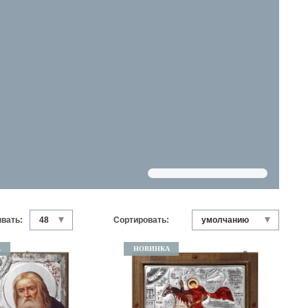
вать:
Сортировать:
А
НОВИНКА