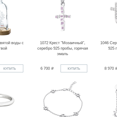
вятой воды с
1072 Крест "Мозаичный",
1046 Сер
твой
серебро 925 пробы, горячая
925 
эмаль
6 700
8 970
КУПИТЬ
КУПИТЬ