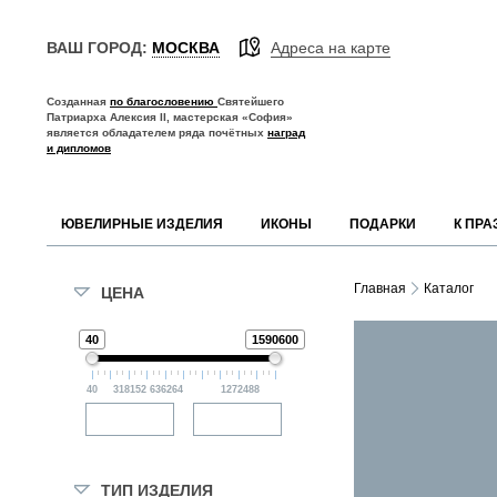
ВАШ ГОРОД:
МОСКВА
Адреса на карте
Созданная
по благословению
Святейшего
Патриарха Алексия II, мастерская «София»
является обладателем ряда почётных
наград
и дипломов
ЮВЕЛИРНЫЕ ИЗДЕЛИЯ
ИКОНЫ
ПОДАРКИ
К ПРА
О МАСТЕРСКОЙ
УСЛОВИЯ ДОСТАВКИ
МОСКВА И ОБЛАСТЬ
ОФИС
Главная
Каталог
ЦЕНА
О ХРАМЕ
ПО МОСКВЕ
МОСКВА
РОЗНИЧНЫЙ ОТДЕЛ
40
1590600
ЮВЕЛИРНЫЕ ИЗДЕЛИЯ
БЛОГ
ПО РОССИИ
МОСКОВСКАЯ ОБЛАСТЬ
ОПТОВЫЙ ОТДЕЛ
НОВОСТИ
ФИРМЕННАЯ УПАКОВКА
БАЛАШИХА
ОТДЕЛ ФРАНЧАЙЗИНГА
ИКОНЫ
ВОПРОСЫ И ОТВЕТЫ
ДОЛГОПРУДНЫЙ
ОТДЕЛ МАРКЕТИНГА
40
318152
636264
1272488
ПОДАРКИ
НАШИ НАГРАДЫ
ДОМОДЕДОВО
К ПРАЗДНИКУ
ПАРТНЕРЫ
ЖЕЛЕЗНОДОРОЖНЫЙ
СКИДКИ И АКЦИИ
ПРАВИЛА УХОДА ЗА ИЗДЕЛ
ЖУКОВСКИЙ
ЗЕЛЕНОГРАД
ТИП ИЗДЕЛИЯ