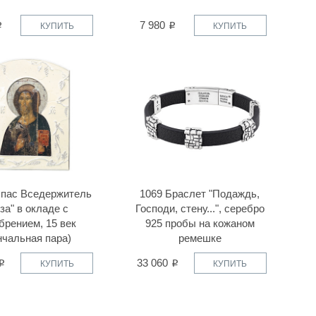
7 980
КУПИТЬ
КУПИТЬ
Спас Вседержитель
1069 Браслет "Подаждь,
за" в окладе с
Господи, стену...", серебро
брением, 15 век
925 пробы на кожаном
нчальная пара)
ремешке
33 060
КУПИТЬ
КУПИТЬ