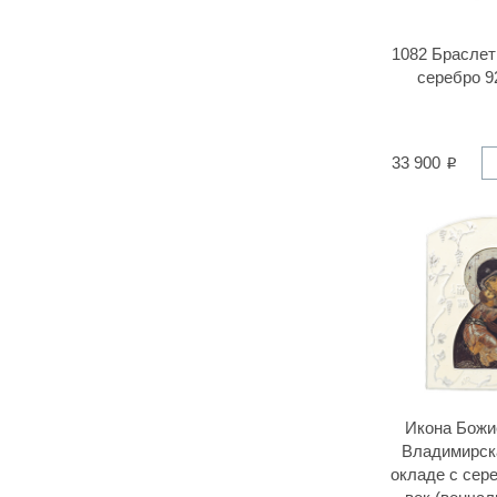
1082 Браслет
серебро 9
33 900
Икона Божи
Владимирска
окладе с сер