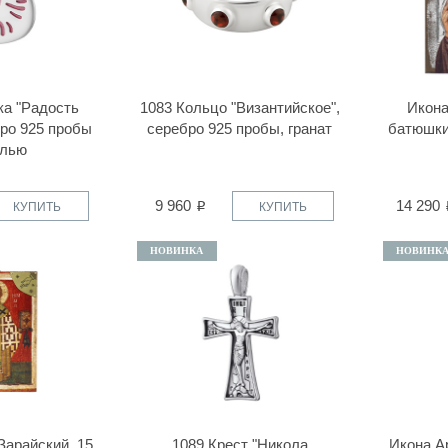
ка "Радость
1083 Кольцо "Византийское",
Икона
бро 925 пробы
серебро 925 пробы, гранат
батюшки
алью
9 960
14 290
КУПИТЬ
КУПИТЬ
НОВИНКА
НОВИНК
Зарайский, 15
1089 Крест "Никола
Икона А