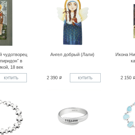
й чудотворец
Ангел добрый (Лали)
Икона Ни
пиридон" в
к
кой, 18 век
2 390
2 150
КУПИТЬ
КУПИТЬ