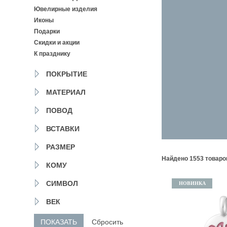
ОДИНЦОВО
Ювелирные изделия
НОГИНСК
Иконы
КРАСНОГОРСК
Подарки
ЛОБНЯ
ЛЫТКАРИНО
Скидки и акции
ЛЮБЕРЦЫ
К празднику
МЫТИЩИ
ПОДОЛЬСК
ПОКРЫТИЕ
ОРЕХОВО-ЗУЕВО
МАТЕРИАЛ
РЕУТОВ
ХИМКИ
ПОВОД
ЧЕХОВ
ВСТАВКИ
РАЗМЕР
Найдено 1553 товаро
КОМУ
СИМВОЛ
НОВИНКА
ВЕК