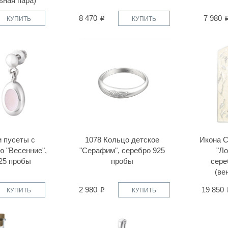
ьная пара)
8 470
7 980
КУПИТЬ
КУПИТЬ
и пусеты с
1078 Кольцо детское
Икона 
ю "Весенние",
"Серафим", серебро 925
"Ло
25 пробы
пробы
сере
(ве
2 980
19 850
КУПИТЬ
КУПИТЬ