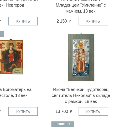
ек, Новгород
Младенцем "Умиление" с
камнем, 13 век
2 150
КУПИТЬ
КУПИТЬ
А
а Богоматерь на
Икона "Великий чудотворец
естоле, 13 век
святитель Николай" в окладе
с рамкой, 18 век
13 700
КУПИТЬ
КУПИТЬ
НОВИНКА