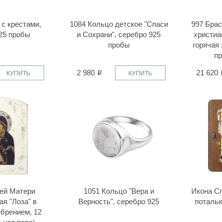
 с крестами,
1084 Кольцо детское "Спаси
997 Брас
25 пробы
и Сохрани", серебро 925
христиа
пробы
горячая
пр
2 980
21 620
КУПИТЬ
КУПИТЬ
ей Матери
1051 Кольцо "Вера и
Икона С
я "Лоза" в
Верность", серебро 925
поталью
ебрением, 12