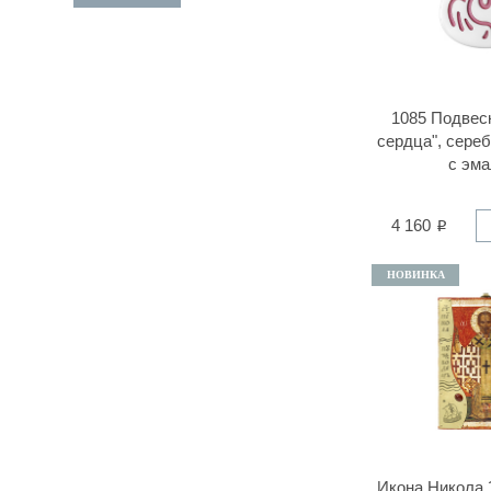
1085 Подвес
сердца", сере
с эм
4 160
НОВИНКА
Икона Никола 