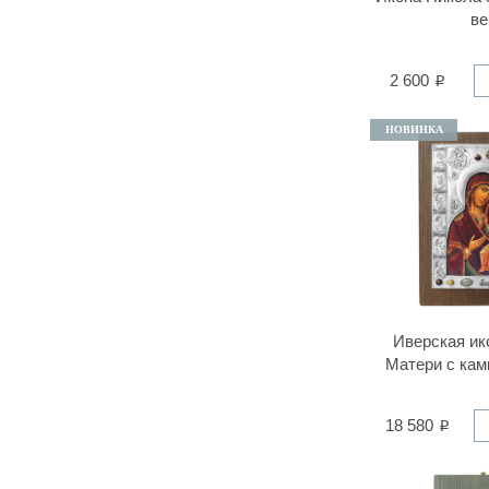
ве
2 600
НОВИНКА
Иверская ик
Матери с кам
18 580