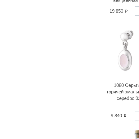
век (венчал
19 850
1080 Серьг
горячей эмаль
серебро 9
9 840