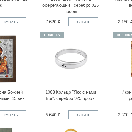
к
оберегающий", серебро 925
в
пробы
7 620
2 150
КУПИТЬ
КУПИТЬ
НОВИНКА
НОВИНК
она Божией
1088 Кольцо "Яко с нами
Икон
нями, 19 век
Бог", серебро 925 пробы
Пр
5 640
2 300
КУПИТЬ
КУПИТЬ