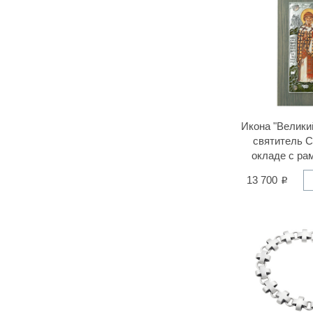
Икона "Велики
святитель С
окладе с рам
13 700